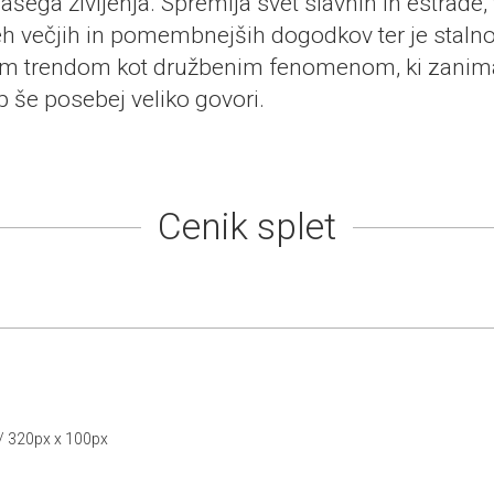
šega življenja. Spremlja svet slavnih in estrade,
seh večjih in pomembnejših dogodkov ter je stalno
m trendom kot družbenim fenomenom, ki zanimaj
hip še posebej veliko govori.
Cenik splet
 / 320px x 100px