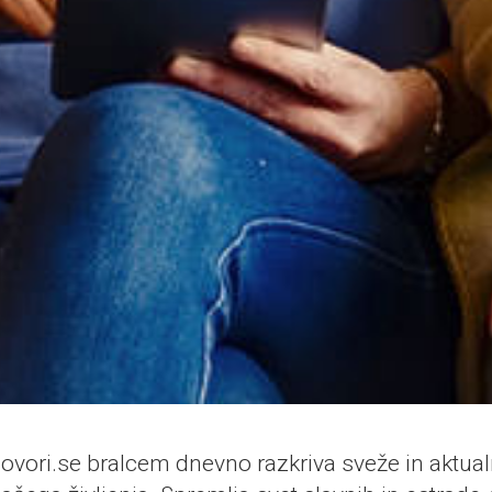
vori.se bralcem dnevno razkriva sveže in aktual