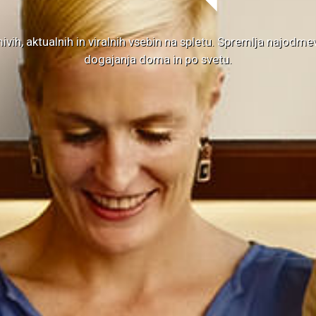
ivih, aktualnih in viralnih vsebin na spletu. Spremlja najod
dogajanja doma in po svetu.