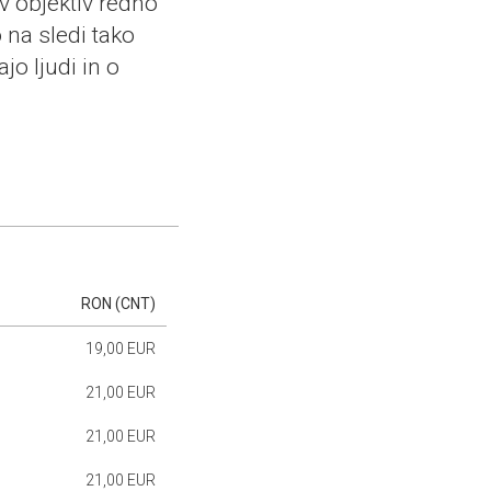
 v objektiv redno
 na sledi tako
o ljudi in o
RON (CNT)
19,00 EUR
21,00 EUR
21,00 EUR
21,00 EUR