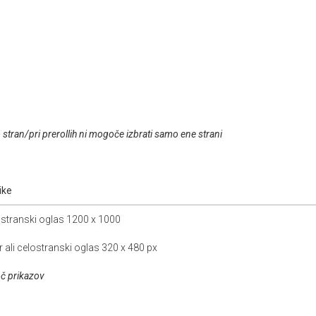
stran/pri prerollih ni mogoče izbrati samo ene strani
ike
ostranski oglas 1200 x 1000
 ali celostranski oglas 320 x 480 px
oč prikazov