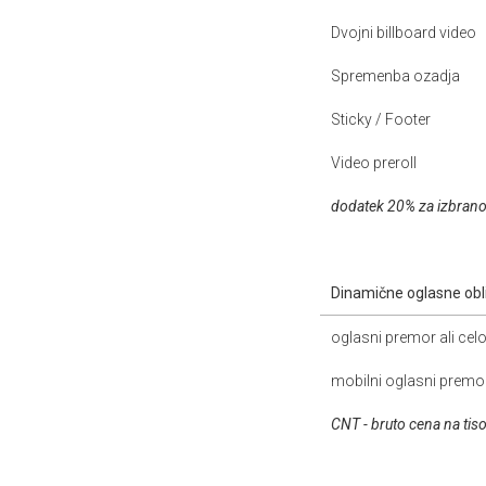
Dvojni billboard video
Spremenba ozadja
Sticky / Footer
Video preroll
dodatek 20% za izbrano 
Dinamične oglasne obl
oglasni premor ali cel
mobilni oglasni premor
CNT - bruto cena na tis