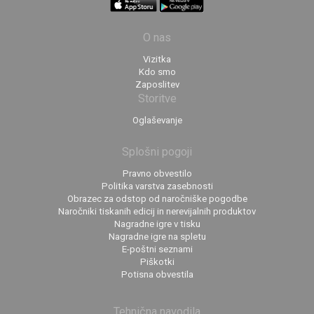
O nas
Vizitka
Kdo smo
Zaposlitev
Storitve
Oglaševanje
Splošni pogoji
Pravno obvestilo
Politika varstva zasebnosti
Obrazec za odstop od naročniške pogodbe
Naročniki tiskanih edicij in nerevijalnih produktov
Nagradne igre v tisku
Nagradne igre na spletu
E-poštni seznami
Piškotki
Potisna obvestila
Tehnična navodila