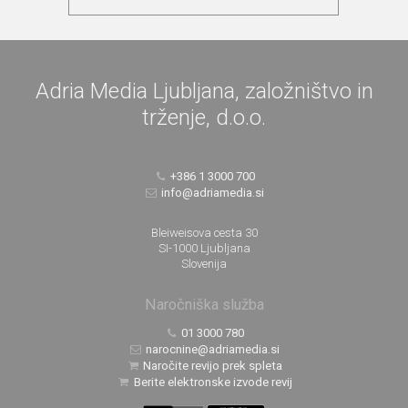
Adria Media Ljubljana, založništvo in
trženje, d.o.o.
+386 1 3000 700
info@adriamedia.si
Bleiweisova cesta 30
SI-1000 Ljubljana
Slovenija
Naročniška služba
01 3000 780
narocnine@adriamedia.si
Naročite revijo prek spleta
Berite elektronske izvode revij